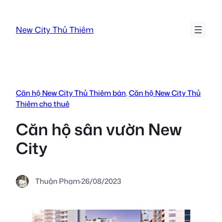
Chuyển
đến
New City Thủ Thiêm
phần
nội
dung
Căn hộ New City Thủ Thiêm bán
, 
Căn hộ New City Thủ
Thiêm cho thuê
Căn hộ sân vườn New
City
Thuận Phạm
·
26/08/2023