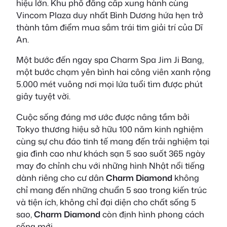
hiệu lớn. Khu phố đẳng cấp xung hành cùng
Vincom Plaza duy nhất Bình Dương hứa hẹn trở
thành tâm điểm mua sắm trái tim giải trí của Dĩ
An.
Một bước đến ngay spa Charm Spa Jim Ji Bang,
một bước chạm yên bình hai công viên xanh rộng
5.000 mét vuông nơi mọi lứa tuổi tìm được phút
giây tuyệt vời.
Cuộc sống đáng mơ ước được nâng tầm bởi
Tokyo thương hiệu sở hữu 100 năm kinh nghiệm
cùng sự chu đáo tinh tế mang đến trải nghiệm tại
gia đình cao như khách sạn 5 sao suốt 365 ngày
may đo chỉnh chu với những hình Nhật nổi tiếng
dành riêng cho cư dân
Charm Diamond
không
chỉ mang đến những chuẩn 5 sao trong kiến trúc
và tiện ích, không chỉ đại diện cho chất sống 5
sao,
Charm Diamond
còn định hình phong cách
sống mới.