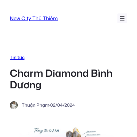
Chuyển
đến
New City Thủ Thiêm
phần
nội
dung
Tin tức
Charm Diamond Bình
Dương
Thuận Phạm
·
02/04/2024