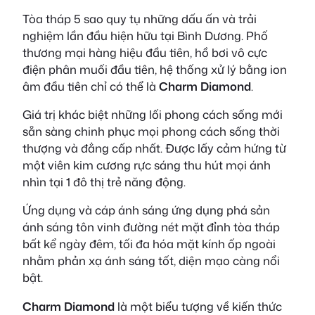
Tòa tháp 5 sao quy tụ những dấu ấn và trải
nghiệm lần đầu hiện hữu tại Bình Dương. Phố
thương mại hàng hiệu đầu tiên, hồ bơi vô cực
điện phân muối đầu tiên, hệ thống xử lý bằng ion
âm đầu tiên chỉ có thể là
Charm Diamond
.
Giá trị khác biệt những lối phong cách sống mới
sẵn sàng chinh phục mọi phong cách sống thời
thượng và đẳng cấp nhất. Được lấy cảm hứng từ
một viên kim cương rực sáng thu hút mọi ánh
nhìn tại 1 đô thị trẻ năng động.
Ứng dụng và cáp ánh sáng ứng dụng phá sản
ánh sáng tôn vinh đường nét mặt đỉnh tòa tháp
bất kể ngày đêm, tối đa hóa mặt kính ốp ngoài
nhằm phản xạ ánh sáng tốt, diện mạo càng nổi
bật.
Charm Diamond
là một biểu tượng về kiến thức