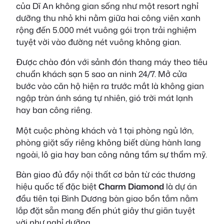
của Dĩ An không gian sống như một resort nghỉ
dưỡng thu nhỏ khi nằm giữa hai công viên xanh
rộng đến 5.000 mét vuông gói trọn trải nghiệm
tuyệt vời vào đường nét vuông không gian.
Được chào đón với sảnh đón thang máy theo tiêu
chuẩn khách sạn 5 sao an ninh 24/7. Mở cửa
bước vào căn hộ hiện ra trước mắt là không gian
ngập tràn ánh sáng tự nhiên, gió trời mát lạnh
hay ban công riêng.
Một cuộc phòng khách và 1 tại phòng ngủ lớn,
phòng giặt sấy riêng không biết dùng hành lang
ngoài, lô gia hay ban công nâng tầm sự thẩm mỹ.
Bàn giao đủ đầy nội thất cơ bản từ các thương
hiệu quốc tế đặc biệt
Charm Diamond
là dự án
đầu tiên tại Bình Dương bàn giao bồn tắm nằm
lắp đặt sẵn mang đến phút giây thư giãn tuyệt
vời như nghỉ dưỡng.