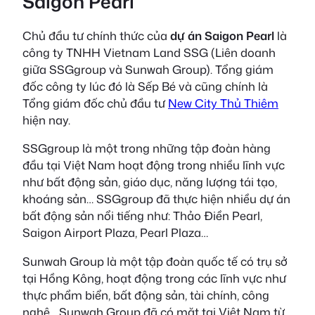
Saigon Pearl
Chủ đầu tư chính thức của
dự án Saigon Pearl
là
công ty TNHH Vietnam Land SSG (Liên doanh
giữa SSGgroup và Sunwah Group). Tổng giám
đốc công ty lúc đó là Sếp Bé và cũng chính là
Tổng giám đốc chủ đầu tư
New City Thủ Thiêm
hiện nay.
SSGgroup là một trong những tập đoàn hàng
đầu tại Việt Nam hoạt động trong nhiều lĩnh vực
như bất động sản, giáo dục, năng lượng tái tạo,
khoáng sản… SSGgroup đã thực hiện nhiều dự án
bất động sản nổi tiếng như: Thảo Điền Pearl,
Saigon Airport Plaza, Pearl Plaza…
Sunwah Group là một tập đoàn quốc tế có trụ sở
tại Hồng Kông, hoạt động trong các lĩnh vực như
thực phẩm biển, bất động sản, tài chính, công
nghệ… Sunwah Group đã có mặt tại Việt Nam từ