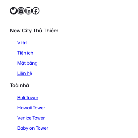
Twitter
Instagram
LinkedIn
Facebook
New City Thủ Thiêm
Vị trí
Tiện ích
Mặt bằng
Liên hệ
Toà nhà
Bali Tower
Hawaii Tower
Venice Tower
Babylon Tower