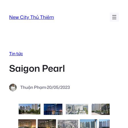
Chuyển
đến
New City Thủ Thiêm
phần
nội
dung
Tin tức
Saigon Pearl
Thuận Phạm
·
20/05/2023