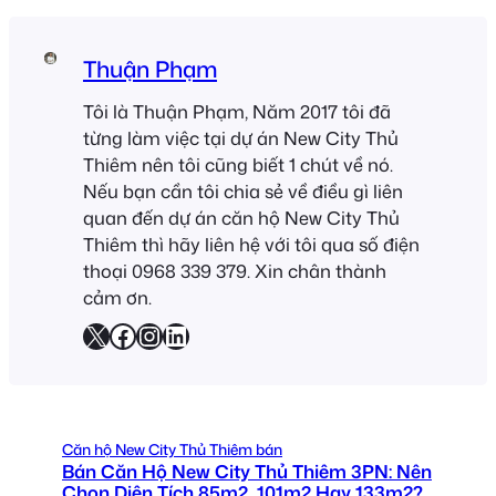
Thuận Phạm
Tôi là Thuận Phạm, Năm 2017 tôi đã
từng làm việc tại dự án New City Thủ
Thiêm nên tôi cũng biết 1 chút về nó.
Nếu bạn cần tôi chia sẻ về điều gì liên
quan đến dự án căn hộ New City Thủ
Thiêm thì hãy liên hệ với tôi qua số điện
thoại 0968 339 379. Xin chân thành
cảm ơn.
X
Facebook
Instagram
LinkedIn
Căn hộ New City Thủ Thiêm bán
Bán Căn Hộ New City Thủ Thiêm 3PN: Nên
Chọn Diện Tích 85m2, 101m2 Hay 133m2?